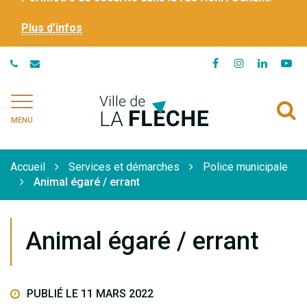
Plus d’infos
Lien
Lien
Lien
Li
vers
vers
vers
ve
le
le
le
la
Ville
A
compte
compte
compte
ch
de
MENU
Facebook
Instagram
Linkedi
Yo
à
La
Flèche
l
Accueil
Services et démarches
Police municipale
r
Animal égaré / errant
Animal égaré / errant
PUBLIÉ LE 11 MARS 2022