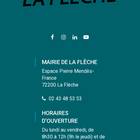
Lien
Lien
Lien
Lien
vers
vers
vers
vers
le
le
le
la
compte
compte
compte
chaîne
MAIRIE DE LA FLÈCHE
Facebook
Instagram
Linkedin
Youtube
Espace Pierre Mendès-
France
72200 La Flèche
02 43 48 53 53
HORAIRES
D'OUVERTURE
Du lundi au vendredi, de
8h30 à 12h (9h le jeudi) et de