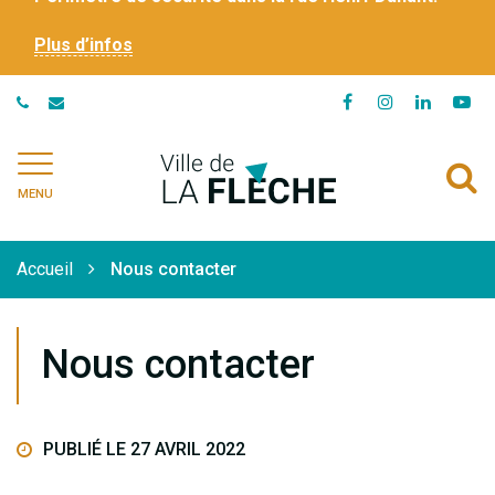
Plus d’infos
Lien
Lien
Lien
Li
vers
vers
vers
ve
le
le
le
la
Ville
A
compte
compte
compte
ch
de
MENU
Facebook
Instagram
Linkedi
Yo
à
La
Flèche
l
Accueil
Nous contacter
r
Nous contacter
PUBLIÉ LE 27 AVRIL 2022