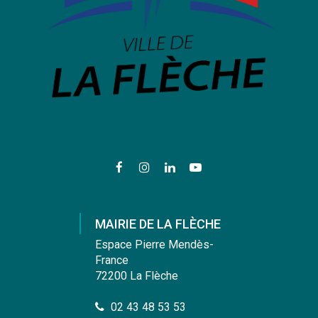
Lien
Lien
Lien
Lien
vers
vers
vers
vers
le
le
le
la
compte
compte
compte
chaîne
MAIRIE DE LA FLÈCHE
Facebook
Instagram
Linkedin
Youtube
Espace Pierre Mendès-
France
72200 La Flèche
02 43 48 53 53