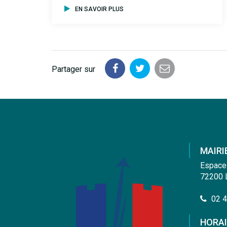
EN SAVOIR PLUS
Partager sur
Partager
Partager
Partager
sur
sur
par
Facebook
Twitter
email
MAIRI
Espace
72200 
02 4
HORAI