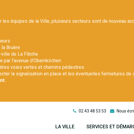
r les équipes de la Ville, plusieurs secteurs sont de nouveau ac
heurs
 la Bruère
-ville de La Flèche
le par l’avenue d’Obernkirchen
autres voies vertes et chemins pédestres.
pecter la signalisation en place et les éventuelles fermetures de 
nt.
02 43 48 53 53
Nous écri
LA VILLE
SERVICES ET DÉMAR