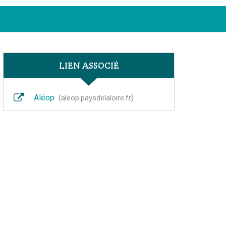
Facebook
Instagram
Linkedin
Youtube
FERMER
LIEN ASSOCIÉ
Aléop
aleop.paysdelaloire.fr