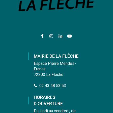
Lien
Lien
Lien
Lien
vers
vers
vers
vers
le
le
le
la
compte
compte
compte
chaîne
MAIRIE DE LA FLÈCHE
Facebook
Instagram
Linkedin
Youtube
Espace Pierre Mendès-
France
72200 La Flèche
02 43 48 53 53
HORAIRES
D'OUVERTURE
Du lundi au vendredi, de