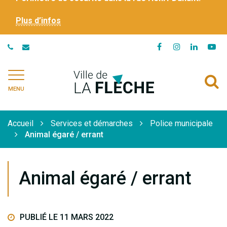
Plus d’infos
Lien
Lien
Lien
Li
vers
vers
vers
ve
le
le
le
la
Ville
A
compte
compte
compte
ch
de
MENU
Facebook
Instagram
Linkedi
Yo
à
La
Flèche
l
Accueil
Services et démarches
Police municipale
r
Animal égaré / errant
Animal égaré / errant
PUBLIÉ LE 11 MARS 2022