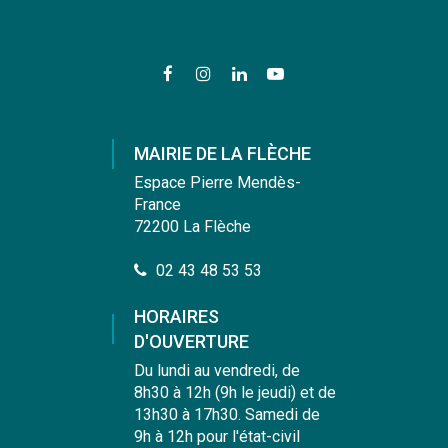
Lien
Lien
Lien
Lien
vers
vers
vers
vers
le
le
le
la
compte
compte
compte
chaîne
MAIRIE DE LA FLÈCHE
Facebook
Instagram
Linkedin
Youtube
Espace Pierre Mendès-
France
72200 La Flèche
02 43 48 53 53
HORAIRES
D'OUVERTURE
Du lundi au vendredi, de
8h30 à 12h (9h le jeudi) et de
13h30 à 17h30. Samedi de
9h à 12h pour l'état-civil