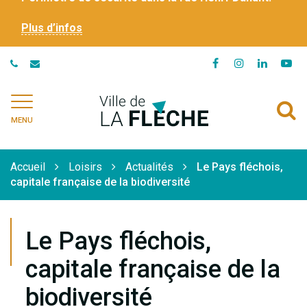
Plus d’infos
Lien
Lien
Lien
Li
vers
vers
vers
ve
le
le
le
la
Ville
A
compte
compte
compte
ch
de
MENU
Facebook
Instagram
Linkedi
Yo
à
La
Flèche
l
Accueil
Loisirs
Actualités
Le Pays fléchois,
r
capitale française de la biodiversité
Le Pays fléchois,
capitale française de la
biodiversité