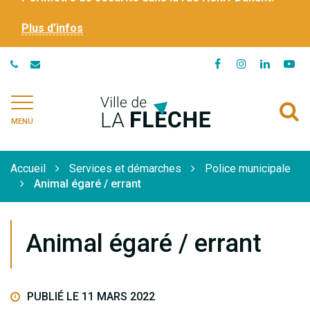
Plus d’infos
Lien
Lien
Lien
Li
vers
vers
vers
ve
le
le
le
la
Ville
A
compte
compte
compte
ch
de
MENU
Facebook
Instagram
Linkedi
Yo
à
La
Flèche
l
Accueil
Services et démarches
Police municipale
r
Animal égaré / errant
Animal égaré / errant
PUBLIÉ LE 11 MARS 2022