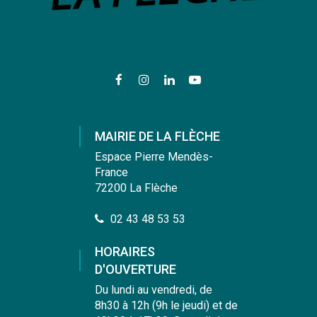
Lien
Lien
Lien
Lien
vers
vers
vers
vers
le
le
le
la
compte
compte
compte
chaîne
MAIRIE DE LA FLÈCHE
Facebook
Instagram
Linkedin
Youtube
Espace Pierre Mendès-
France
72200 La Flèche
02 43 48 53 53
HORAIRES
D'OUVERTURE
Du lundi au vendredi, de
8h30 à 12h (9h le jeudi) et de