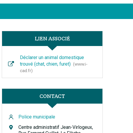
Facebook
Instagram
Linkedin
Youtube
FERMER
LIEN ASSOCIÉ
Déclarer un animal domestique
trouvé (chat, chien, furet)
www.i-
cad.fr
CONTACT
Police municipale
Centre administratif Jean-Virlogeux,