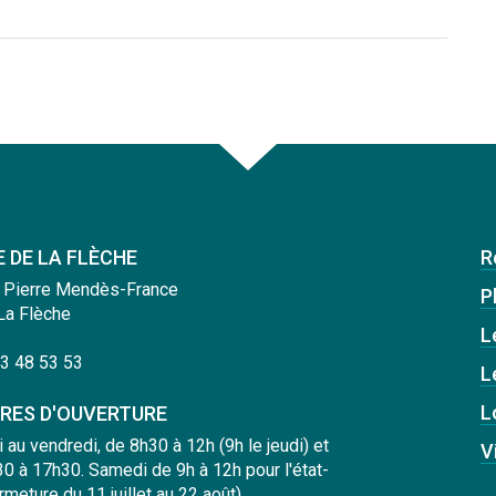
E DE LA FLÈCHE
R
 Pierre Mendès-France
Pl
La Flèche
L
3 48 53 53
L
L
RES D'OUVERTURE
i au vendredi, de 8h30 à 12h (9h le jeudi) et
V
0 à 17h30. Samedi de 9h à 12h pour l'état-
ermeture du 11 juillet au 22 août).