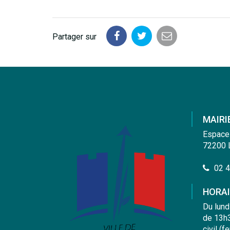
Partager sur
Partager
Partager
Partager
sur
sur
par
Facebook
Twitter
email
MAIRI
Espace
72200 
02 4
HORAI
Du lund
de 13h3
civil (f