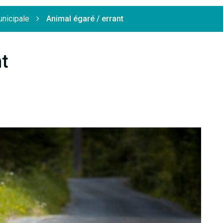
unicipale
Animal égaré / errant
nt