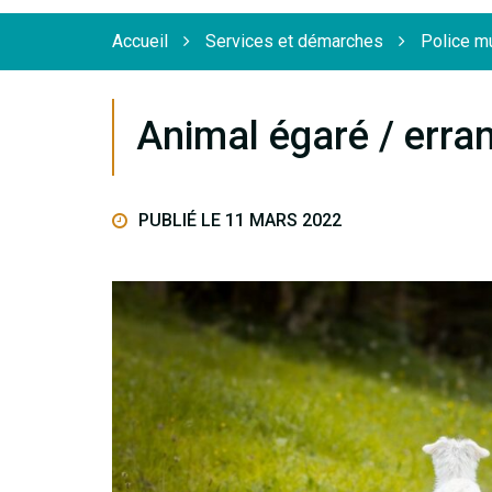
Flèche
Accueil
Services et démarches
Police m
Animal égaré / erra
PUBLIÉ LE 11 MARS 2022