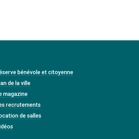
éserve bénévole et citoyenne
an de la ville
e magazine
es recrutements
ocation de salles
idéos