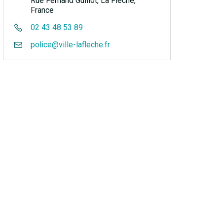
Rue Fernand Guillot, La Flèche,
France
02 43 48 53 89
police@ville-lafleche.fr