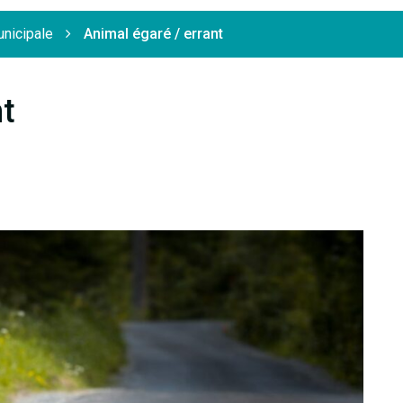
unicipale
Animal égaré / errant
nt