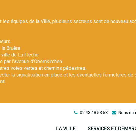
r les équipes de la Ville, plusieurs secteurs sont de nouveau ac
heurs
 la Bruère
-ville de La Flèche
le par l’avenue d’Obernkirchen
autres voies vertes et chemins pédestres.
pecter la signalisation en place et les éventuelles fermetures de 
nt.
02 43 48 53 53
Nous écri
LA VILLE
SERVICES ET DÉMAR