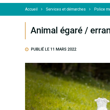
Flèche
Accueil
Services et démarches
Police m
Animal égaré / erra
PUBLIÉ LE 11 MARS 2022