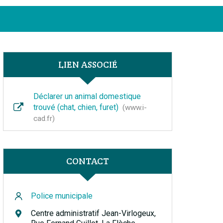
Facebook
Instagram
Linkedin
Youtube
FERMER
LIEN ASSOCIÉ
Déclarer un animal domestique
trouvé (chat, chien, furet)
www.i-
cad.fr
CONTACT
Police municipale
Centre administratif Jean-Virlogeux,