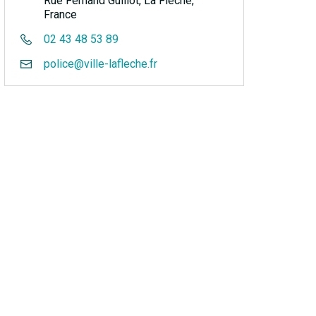
Rue Fernand Guillot, La Flèche,
France
02 43 48 53 89
police@ville-lafleche.fr