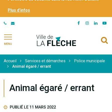
Plus d’infos
Lien
Lien
Lien
Li
vers
vers
vers
ve
le
le
le
la
Ville
A
compte
compte
compte
ch
de
MENU
Facebook
Instagram
Linkedi
Yo
à
La
Flèche
l
Accueil
Services et démarches
Police municipale
r
Animal égaré / errant
Animal égaré / errant
PUBLIÉ LE 11 MARS 2022