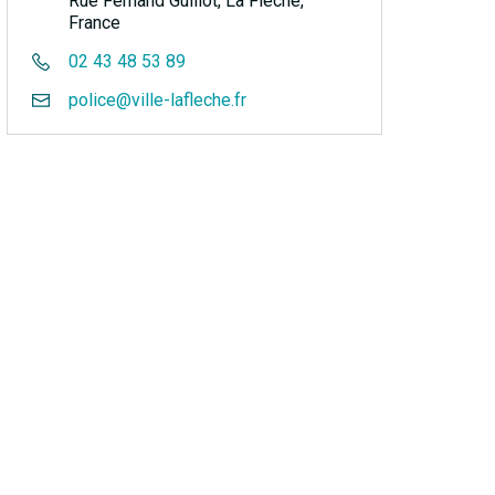
Rue Fernand Guillot, La Flèche,
France
02 43 48 53 89
police@ville-lafleche.fr