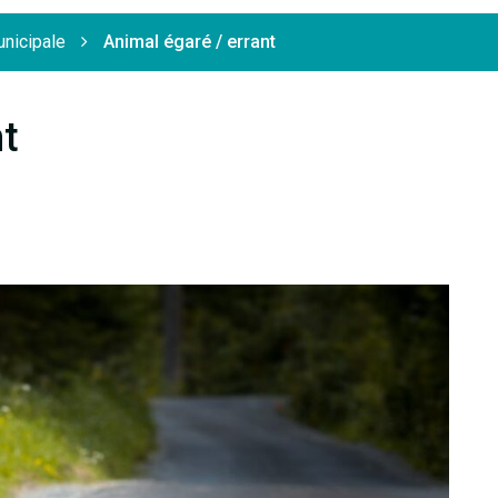
unicipale
Animal égaré / errant
nt