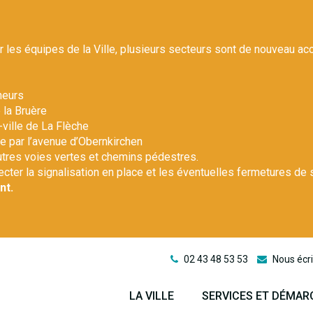
r les équipes de la Ville, plusieurs secteurs sont de nouveau ac
heurs
 la Bruère
-ville de La Flèche
le par l’avenue d’Obernkirchen
autres voies vertes et chemins pédestres.
pecter la signalisation en place et les éventuelles fermetures de 
nt.
02 43 48 53 53
Nous écri
LA VILLE
SERVICES ET DÉMAR