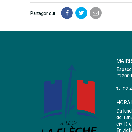
Partager sur
Partager
Partager
Partager
sur
sur
par
Facebook
Twitter
email
MAIRI
Espace
72200 
02 4
HORAI
Du lund
de 13h3
civil (f
En vigi