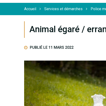
Flèche
Accueil
Services et démarches
Police m
Animal égaré / erra
PUBLIÉ LE 11 MARS 2022