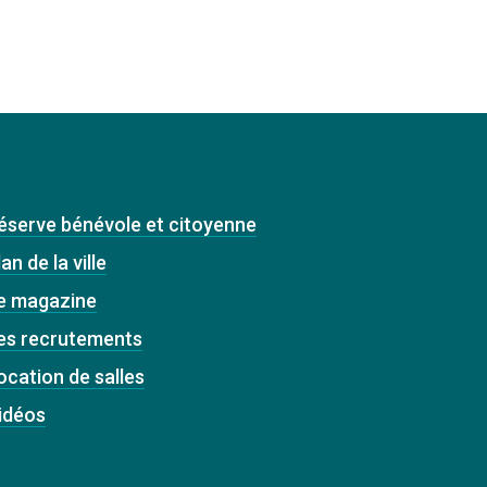
éserve bénévole et citoyenne
an de la ville
e magazine
es recrutements
ocation de salles
idéos