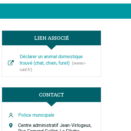
Facebook
Instagram
Linkedin
Youtube
FERMER
LIEN ASSOCIÉ
Déclarer un animal domestique
trouvé (chat, chien, furet)
www.i-
cad.fr
CONTACT
Police municipale
Centre administratif Jean-Virlogeux,