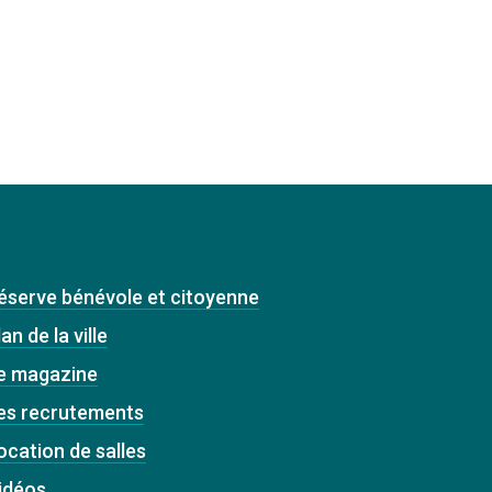
éserve bénévole et citoyenne
an de la ville
e magazine
es recrutements
ocation de salles
idéos