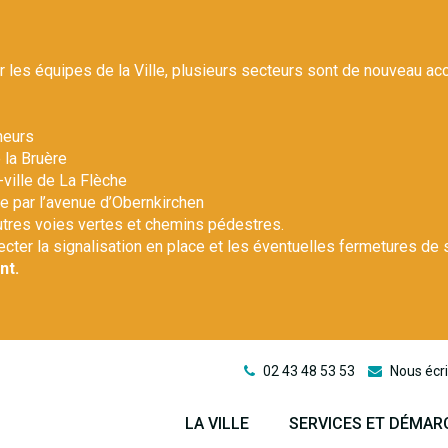
r les équipes de la Ville, plusieurs secteurs sont de nouveau ac
heurs
 la Bruère
-ville de La Flèche
le par l’avenue d’Obernkirchen
autres voies vertes et chemins pédestres.
pecter la signalisation en place et les éventuelles fermetures de 
nt.
02 43 48 53 53
Nous écri
LA VILLE
SERVICES ET DÉMAR