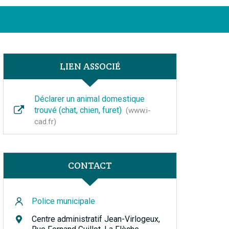
Facebook
Instagram
Linkedin
Youtube
FERMER
LIEN ASSOCIÉ
Déclarer un animal domestique
trouvé (chat, chien, furet)
www.i-
cad.fr
CONTACT
Police municipale
Centre administratif Jean-Virlogeux,