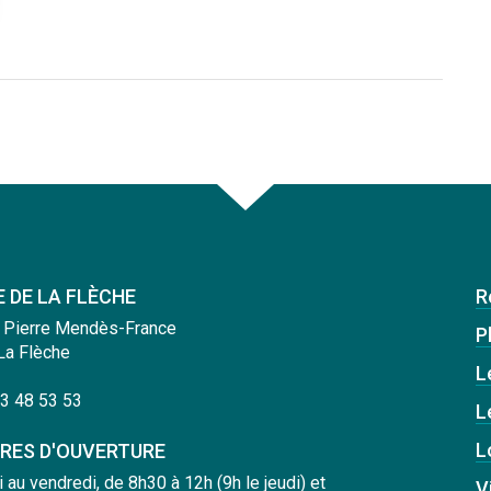
E DE LA FLÈCHE
R
 Pierre Mendès-France
Pl
La Flèche
L
3 48 53 53
L
L
RES D'OUVERTURE
i au vendredi, de 8h30 à 12h (9h le jeudi) et
V