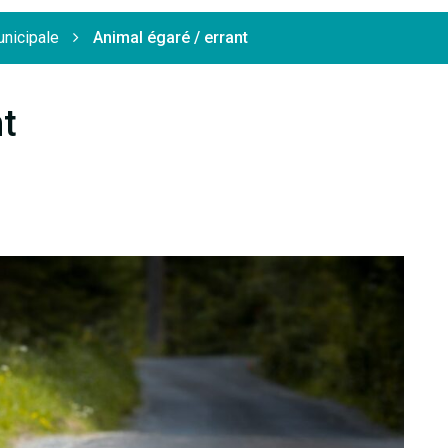
unicipale
Animal égaré / errant
nt