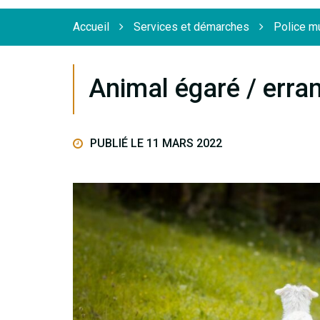
Flèche
Accueil
Services et démarches
Police m
Animal égaré / erra
PUBLIÉ LE 11 MARS 2022