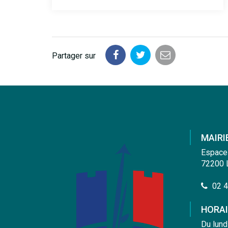
Partager sur
Partager
Partager
Partager
sur
sur
par
Facebook
Twitter
email
MAIRI
Espace
72200 
02 4
HORAI
Du lund