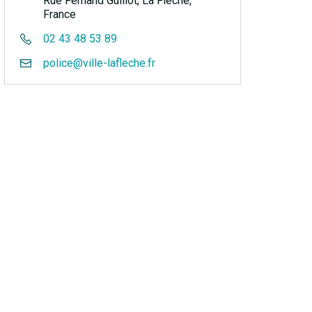
Rue Fernand Guillot, La Flèche,
France
02 43 48 53 89
police@ville-lafleche.fr