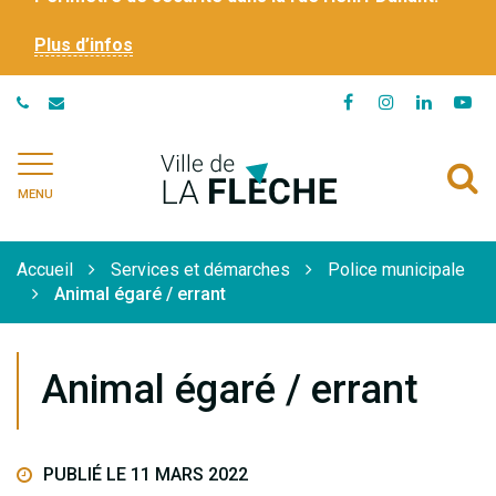
Plus d’infos
Lien
Lien
Lien
Li
vers
vers
vers
ve
le
le
le
la
Ville
A
compte
compte
compte
ch
de
MENU
Facebook
Instagram
Linkedi
Yo
à
La
Flèche
l
Accueil
Services et démarches
Police municipale
r
Animal égaré / errant
Animal égaré / errant
PUBLIÉ LE 11 MARS 2022