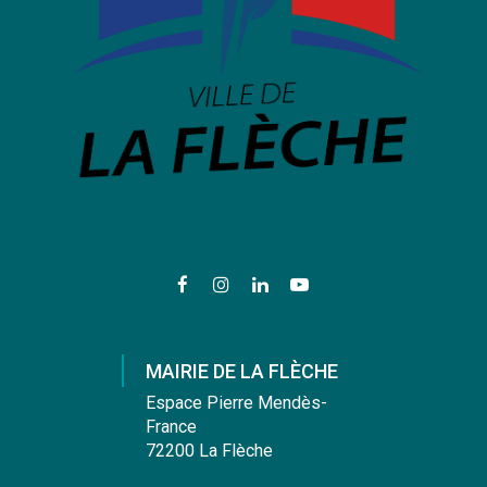
Lien
Lien
Lien
Lien
vers
vers
vers
vers
le
le
le
la
compte
compte
compte
chaîne
MAIRIE DE LA FLÈCHE
Facebook
Instagram
Linkedin
Youtube
Espace Pierre Mendès-
France
72200 La Flèche