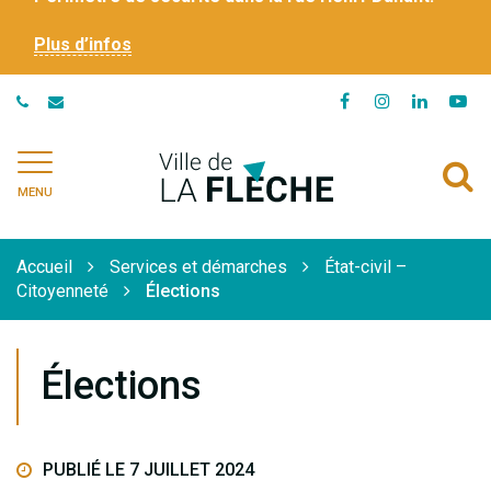
Plus d’infos
Lien
Lien
Lien
Li
vers
vers
vers
ve
le
le
le
la
Ville
A
compte
compte
compte
ch
de
MENU
Facebook
Instagram
Linkedi
Yo
à
La
Flèche
l
Accueil
Services et démarches
État-civil –
r
Citoyenneté
Élections
Élections
PUBLIÉ LE 7 JUILLET 2024