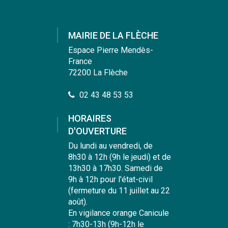
vers
vers
vers
vers
le
le
le
la
compte
compte
compte
chaîne
MAIRIE DE LA FLÈCHE
Facebook
Instagram
Linkedin
Youtube
Espace Pierre Mendès-
France
72200 La Flèche
02 43 48 53 53
HORAIRES
D'OUVERTURE
Du lundi au vendredi, de
8h30 à 12h (9h le jeudi) et de
13h30 à 17h30. Samedi de
9h à 12h pour l'état-civil
(fermeture du 11 juillet au 22
août).
En vigilance orange Canicule
: 7h30-13h (9h-12h le