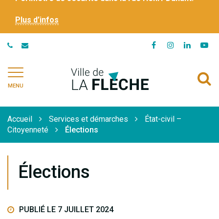
Plus d’infos
Lien
Lien
Lien
Li
vers
vers
vers
ve
le
le
le
la
Ville
A
compte
compte
compte
ch
de
MENU
Facebook
Instagram
Linkedi
Yo
à
La
Flèche
l
Accueil
Services et démarches
État-civil –
r
Citoyenneté
Élections
Élections
PUBLIÉ LE 7 JUILLET 2024