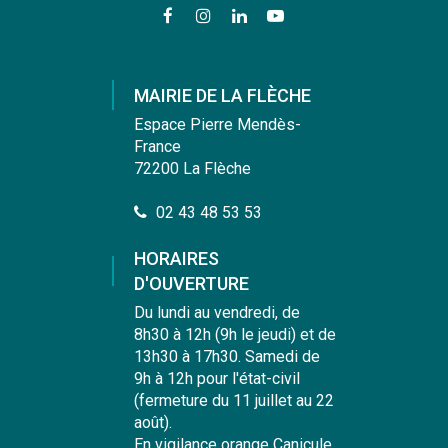
Lien
Lien
Lien
Lien
vers
vers
vers
vers
le
le
le
la
compte
compte
compte
chaîne
MAIRIE DE LA FLÈCHE
Facebook
Instagram
Linkedin
Youtube
Espace Pierre Mendès-
France
72200 La Flèche
02 43 48 53 53
HORAIRES
D'OUVERTURE
Du lundi au vendredi, de
8h30 à 12h (9h le jeudi) et de
13h30 à 17h30. Samedi de
9h à 12h pour l'état-civil
(fermeture du 11 juillet au 22
août).
En vigilance orange Canicule