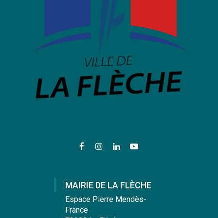
Lien
Lien
Lien
Lien
vers
vers
vers
vers
le
le
le
la
compte
compte
compte
chaîne
MAIRIE DE LA FLÈCHE
Facebook
Instagram
Linkedin
Youtube
Espace Pierre Mendès-
France