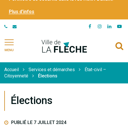
Plus d’infos
Lien
Lien
Lien
Li
vers
vers
vers
ve
le
le
le
la
Ville
A
compte
compte
compte
ch
de
MENU
Facebook
Instagram
Linkedi
Yo
à
La
Flèche
l
Accueil
Services et démarches
État-civil –
r
Citoyenneté
Élections
Élections
PUBLIÉ LE 7 JUILLET 2024