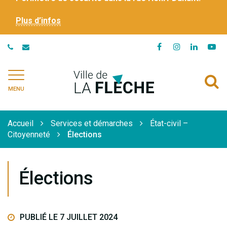
Plus d’infos
Lien
Lien
Lien
Li
vers
vers
vers
ve
le
le
le
la
Ville
A
compte
compte
compte
ch
de
MENU
Facebook
Instagram
Linkedi
Yo
à
La
Flèche
l
Accueil
Services et démarches
État-civil –
r
Citoyenneté
Élections
Élections
PUBLIÉ LE 7 JUILLET 2024