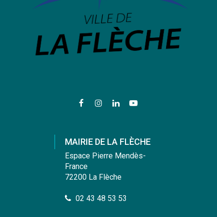
Lien
Lien
Lien
Lien
vers
vers
vers
vers
le
le
le
la
compte
compte
compte
chaîne
MAIRIE DE LA FLÈCHE
Facebook
Instagram
Linkedin
Youtube
Espace Pierre Mendès-
France
72200 La Flèche
02 43 48 53 53