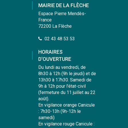
compte
compte
compte
chaîne
MAIRIE DE LA FLÈCHE
Facebook
Instagram
Linkedin
Youtube
Espace Pierre Mendès-
France
72200 La Flèche
02 43 48 53 53
HORAIRES
D'OUVERTURE
Du lundi au vendredi, de
8h30 à 12h (9h le jeudi) et de
13h30 à 17h30. Samedi de
9h à 12h pour l'état-civil
(fermeture du 11 juillet au 22
août).
En vigilance orange Canicule
: 7h30-13h (9h-12h le
samedi)
En vigilance rouge Canicule :