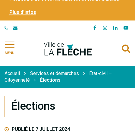
Plus d’infos
Lien
Lien
Lien
Li
vers
vers
vers
ve
le
le
le
la
Ville
A
compte
compte
compte
ch
de
MENU
Facebook
Instagram
Linkedi
Yo
à
La
Flèche
l
Accueil
Services et démarches
État-civil –
r
Citoyenneté
Élections
Élections
PUBLIÉ LE 7 JUILLET 2024