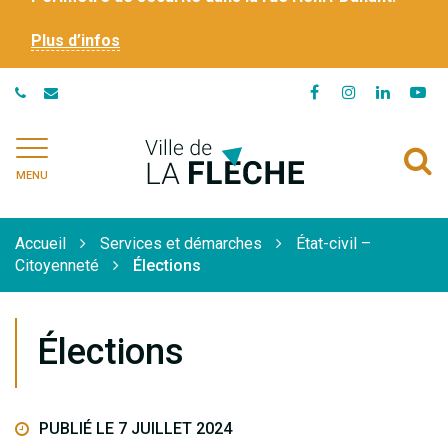
Plus d’infos
Lien
Lien
Lien
Li
vers
vers
vers
ve
le
le
le
la
Ville
A
compte
compte
compte
ch
de
MENU
Facebook
Instagram
Linkedi
Yo
à
La
Flèche
l
Accueil
Services et démarches
État-civil –
r
Citoyenneté
Élections
Élections
PUBLIÉ LE 7 JUILLET 2024