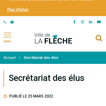
Plus d’infos
Lien
Lien
Lien
Li
vers
vers
vers
ve
le
le
le
la
Ville
A
compte
compte
compte
ch
de
MENU
Facebook
Instagram
Linkedi
Yo
à
La
Flèche
l
Accueil
Secrétariat des élus
r
Secrétariat des élus
PUBLIÉ LE 25 MARS 2022