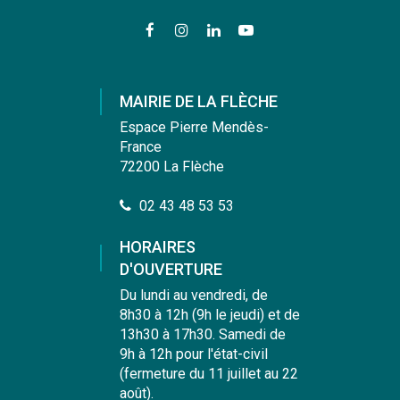
Lien
Lien
Lien
Lien
vers
vers
vers
vers
le
le
le
la
compte
compte
compte
chaîne
MAIRIE DE LA FLÈCHE
Facebook
Instagram
Linkedin
Youtube
Espace Pierre Mendès-
France
72200 La Flèche
02 43 48 53 53
HORAIRES
D'OUVERTURE
Du lundi au vendredi, de
8h30 à 12h (9h le jeudi) et de
13h30 à 17h30. Samedi de
9h à 12h pour l'état-civil
(fermeture du 11 juillet au 22
août).