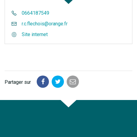
0664187549
r.c.flechois@orange.fr
Site internet
Partager sur
Partager
Partager
Partager
sur
sur
par
Facebook
Twitter
email