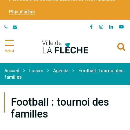
Plus d’infos
Lien
Lien
Lien
Li
vers
vers
vers
ve
le
le
le
la
Ville
A
compte
compte
compte
ch
de
MENU
Facebook
Instagram
Linkedi
Yo
à
La
Flèche
l
Accueil
Loisirs
Agenda
Football : tournoi des
r
familles
Football : tournoi des
familles