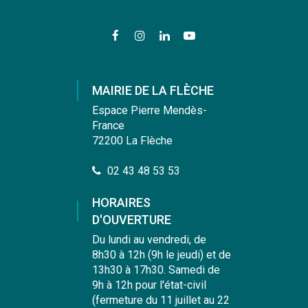
Lien
Lien
Lien
Lien
vers
vers
vers
vers
le
le
le
la
compte
compte
compte
chaîne
MAIRIE DE LA FLÈCHE
Facebook
Instagram
Linkedin
Youtube
Espace Pierre Mendès-
France
72200 La Flèche
02 43 48 53 53
HORAIRES
D'OUVERTURE
Du lundi au vendredi, de
8h30 à 12h (9h le jeudi) et de
13h30 à 17h30. Samedi de
9h à 12h pour l'état-civil
(fermeture du 11 juillet au 22