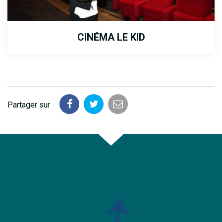
CINÉMA LE KID
Partager sur
Partager
Partager
Partager
sur
sur
par
Facebook
Twitter
email