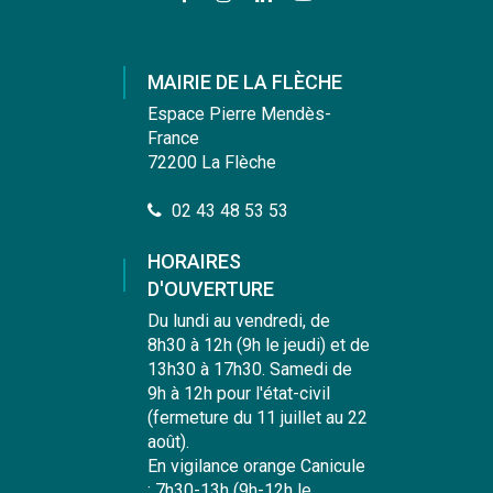
vers
vers
vers
vers
le
le
le
la
compte
compte
compte
chaîne
MAIRIE DE LA FLÈCHE
Facebook
Instagram
Linkedin
Youtube
Espace Pierre Mendès-
France
72200 La Flèche
02 43 48 53 53
HORAIRES
D'OUVERTURE
Du lundi au vendredi, de
8h30 à 12h (9h le jeudi) et de
13h30 à 17h30. Samedi de
9h à 12h pour l'état-civil
(fermeture du 11 juillet au 22
août).
En vigilance orange Canicule
: 7h30-13h (9h-12h le