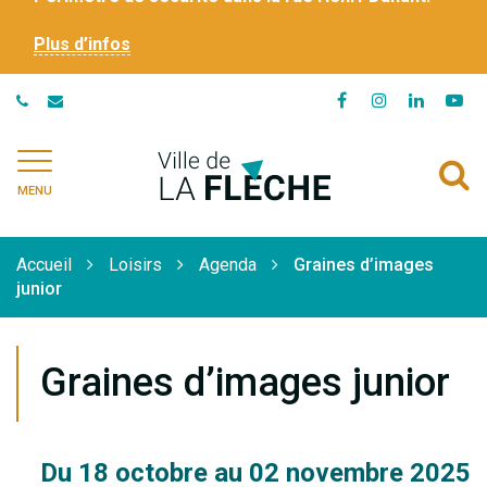
Plus d’infos
Lien
Lien
Lien
Li
vers
vers
vers
ve
le
le
le
la
Ville
A
compte
compte
compte
ch
de
MENU
Facebook
Instagram
Linkedi
Yo
à
La
Flèche
l
Accueil
Loisirs
Agenda
Graines d’images
r
junior
Graines d’images junior
Du
18
octobre
au
02
novembre
2025