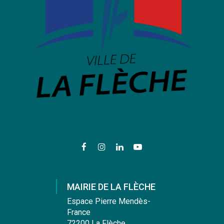
Lien
Lien
Lien
Lien
vers
vers
vers
vers
le
le
le
la
compte
compte
compte
chaîne
MAIRIE DE LA FLÈCHE
Facebook
Instagram
Linkedin
Youtube
Espace Pierre Mendès-
France
72200 La Flèche