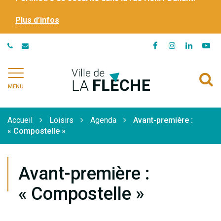
Plus d’infos
Lien
Lien
Lien
Li
vers
vers
vers
ve
le
le
le
la
Ville
A
compte
compte
compte
ch
de
MENU
Facebook
Instagram
Linkedi
Yo
à
La
Flèche
l
Accueil
Loisirs
Agenda
Avant-première :
r
« Compostelle »
Avant-première :
« Compostelle »