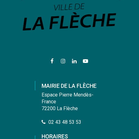
Lien
Lien
Lien
Lien
vers
vers
vers
vers
le
le
le
la
compte
compte
compte
chaîne
MAIRIE DE LA FLÈCHE
Facebook
Instagram
Linkedin
Youtube
Espace Pierre Mendès-
France
72200 La Flèche
02 43 48 53 53
HORAIRES