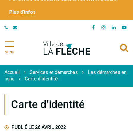
Plus d’infos
Lien
Lien
Lien
Li
vers
vers
vers
ve
le
le
le
la
Ville
A
compte
compte
compte
ch
de
MENU
Facebook
Instagram
Linkedi
Yo
à
La
Flèche
l
Accueil
Services et démarches
Les démarches en
r
ligne
Carte d’identité
Carte d’identité
PUBLIÉ LE 26 AVRIL 2022