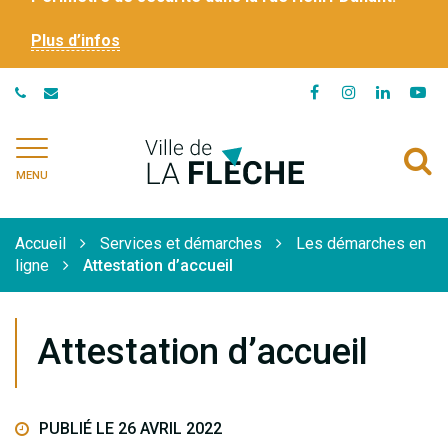
Plus d’infos
Lien
Lien
Lien
Li
vers
vers
vers
ve
le
le
le
la
Ville
A
compte
compte
compte
ch
de
MENU
Facebook
Instagram
Linkedi
Yo
à
La
Flèche
l
Accueil
Services et démarches
Les démarches en
r
ligne
Attestation d’accueil
Attestation d’accueil
PUBLIÉ LE 26 AVRIL 2022