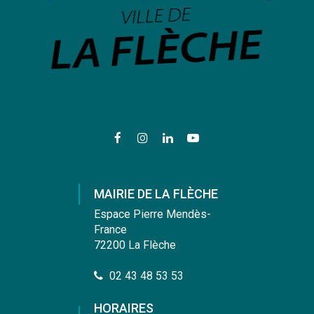
Lien
Lien
Lien
Lien
vers
vers
vers
vers
le
le
le
la
compte
compte
compte
chaîne
MAIRIE DE LA FLÈCHE
Facebook
Instagram
Linkedin
Youtube
Espace Pierre Mendès-
France
72200 La Flèche
02 43 48 53 53
HORAIRES