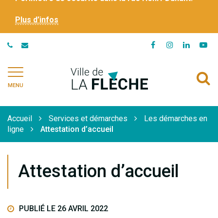
Plus d’infos
Lien
Lien
Lien
Li
vers
vers
vers
ve
le
le
le
la
Ville
A
compte
compte
compte
ch
de
MENU
Facebook
Instagram
Linkedi
Yo
à
La
Flèche
l
Accueil
Services et démarches
Les démarches en
r
ligne
Attestation d’accueil
Attestation d’accueil
PUBLIÉ LE 26 AVRIL 2022