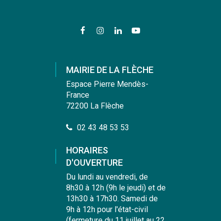
Lien
Lien
Lien
Lien
vers
vers
vers
vers
le
le
le
la
compte
compte
compte
chaîne
MAIRIE DE LA FLÈCHE
Facebook
Instagram
Linkedin
Youtube
Espace Pierre Mendès-
France
72200 La Flèche
02 43 48 53 53
HORAIRES
D'OUVERTURE
Du lundi au vendredi, de
8h30 à 12h (9h le jeudi) et de
13h30 à 17h30. Samedi de
9h à 12h pour l'état-civil
(fermeture du 11 juillet au 22