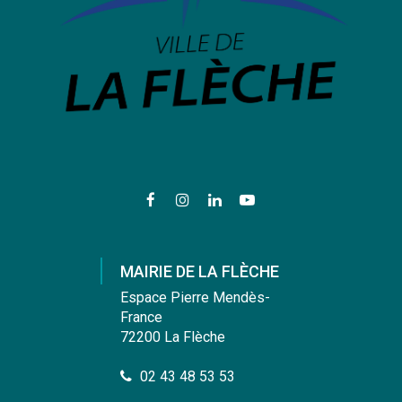
Lien
Lien
Lien
Lien
vers
vers
vers
vers
le
le
le
la
compte
compte
compte
chaîne
MAIRIE DE LA FLÈCHE
Facebook
Instagram
Linkedin
Youtube
Espace Pierre Mendès-
France
72200 La Flèche
02 43 48 53 53