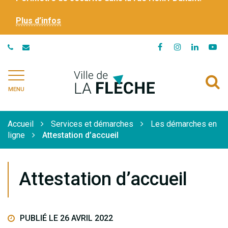
Plus d’infos
Lien
Lien
Lien
Li
vers
vers
vers
ve
le
le
le
la
Ville
A
compte
compte
compte
ch
de
MENU
Facebook
Instagram
Linkedi
Yo
à
La
Flèche
l
Accueil
Services et démarches
Les démarches en
r
ligne
Attestation d’accueil
Attestation d’accueil
PUBLIÉ LE 26 AVRIL 2022