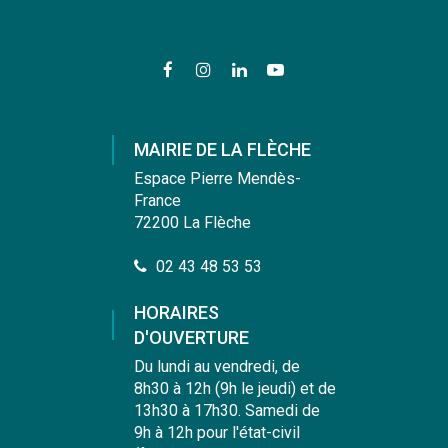
Lien
Lien
Lien
Lien
vers
vers
vers
vers
le
le
le
la
compte
compte
compte
chaîne
MAIRIE DE LA FLÈCHE
Facebook
Instagram
Linkedin
Youtube
Espace Pierre Mendès-
France
72200 La Flèche
02 43 48 53 53
HORAIRES
D'OUVERTURE
Du lundi au vendredi, de
8h30 à 12h (9h le jeudi) et de
13h30 à 17h30. Samedi de
9h à 12h pour l'état-civil