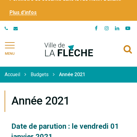
Plus d’infos
Lien
Lien
Lien
Li
vers
vers
vers
ve
le
le
le
la
Ville
A
compte
compte
compte
ch
de
MENU
Facebook
Instagram
Linkedi
Yo
à
La
Flèche
l
Accueil
Budgets
Année 2021
r
Année 2021
Date de parution : le vendredi 01
janvier 2021