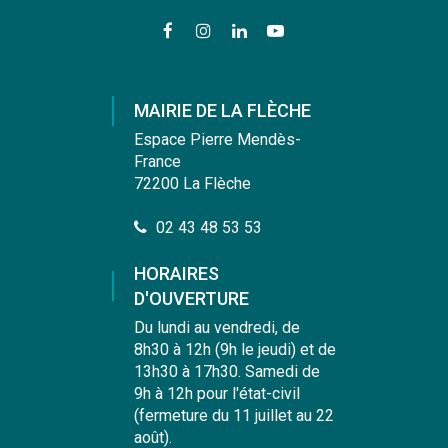
Lien
Lien
Lien
Lien
vers
vers
vers
vers
le
le
le
la
compte
compte
compte
chaîne
MAIRIE DE LA FLÈCHE
Facebook
Instagram
Linkedin
Youtube
Espace Pierre Mendès-
France
72200 La Flèche
02 43 48 53 53
HORAIRES
D'OUVERTURE
Du lundi au vendredi, de
8h30 à 12h (9h le jeudi) et de
13h30 à 17h30. Samedi de
9h à 12h pour l'état-civil
(fermeture du 11 juillet au 22
août).