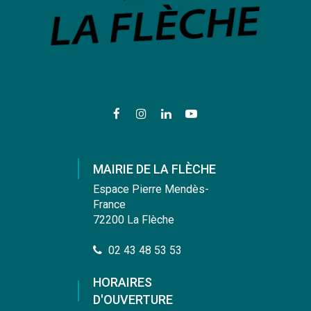
Lien
Lien
Lien
Lien
vers
vers
vers
vers
le
le
le
la
compte
compte
compte
chaîne
MAIRIE DE LA FLÈCHE
Facebook
Instagram
Linkedin
Youtube
Espace Pierre Mendès-
France
72200 La Flèche
02 43 48 53 53
HORAIRES
D'OUVERTURE