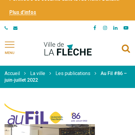
Plus d’infos
Lien
Lien
Lien
Li
vers
vers
vers
ve
le
le
le
la
Ville
A
compte
compte
compte
ch
de
MENU
Facebook
Instagram
Linkedi
Yo
à
La
Flèche
l
Accueil
La ville
Les publications
Au Fil #86 –
r
juin-juillet 2022