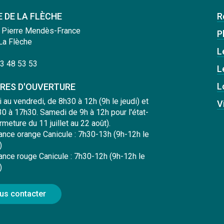
E DE LA FLÈCHE
R
 Pierre Mendès-France
Pl
La Flèche
L
3 48 53 53
L
L
RES D'OUVERTURE
i au vendredi, de 8h30 à 12h (9h le jeudi) et
V
0 à 17h30. Samedi de 9h à 12h pour l'état-
ermeture du 11 juillet au 22 août).
lance orange Canicule : 7h30-13h (9h-12h le
)
lance rouge Canicule : 7h30-12h (9h-12h le
)
us contacter