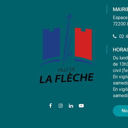
MAIRI
Espace
72200 
02 4
HORAI
Du lund
de 13h3
civil (f
En vigi
samedi
En vigi
samedi
Lien
Lien
Lien
Lien
No
vers
vers
vers
vers
le
le
le
la
compte
compte
compte
chaîne