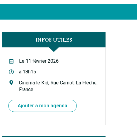
Facebook
Instagram
Linkedin
Youtube
FERMER
INFOS UTILES
Le 11 février 2026
à 18h15
Cinema le Kid, Rue Carnot, La Flèche,
France
Ajouter à mon agenda