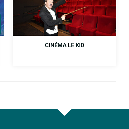
Du
au
ER
CINÉMA LE KID