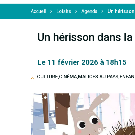
Flèche
Accueil
Loisirs
Agenda
Un hérisson
Un hérisson dans la
Le
11
février
2026
à 18h15
CULTURE
,
CINÉMA
,
MALICES AU PAYS
,
ENFAN