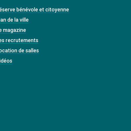
éserve bénévole et citoyenne
an de la ville
e magazine
es recrutements
ocation de salles
idéos