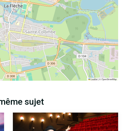
Leaflet
|
©
OpenStreetMap
 même sujet