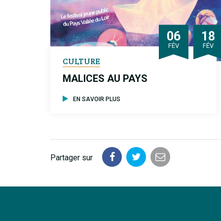
06
18
RIER
RI
FÉV
FÉV
CULTURE
MALICES AU PAYS
EN SAVOIR PLUS
Partager sur
Partager
Partager
Partager
sur
sur
par
Facebook
Twitter
email