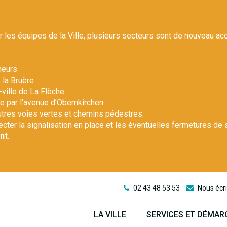
r les équipes de la Ville, plusieurs secteurs sont de nouveau ac
heurs
 la Bruère
-ville de La Flèche
le par l’avenue d’Obernkirchen
autres voies vertes et chemins pédestres.
pecter la signalisation en place et les éventuelles fermetures de 
nt.
02 43 48 53 53
Nous écri
LA VILLE
SERVICES ET DÉMAR