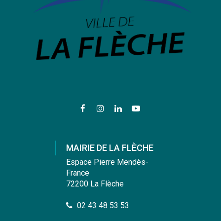
Lien
Lien
Lien
Lien
vers
vers
vers
vers
le
le
le
la
compte
compte
compte
chaîne
MAIRIE DE LA FLÈCHE
Facebook
Instagram
Linkedin
Youtube
Espace Pierre Mendès-
France
72200 La Flèche
02 43 48 53 53