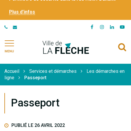
Plus d’infos
Lien
Lien
Lien
Li
vers
vers
vers
ve
le
le
le
la
Ville
A
compte
compte
compte
ch
de
MENU
Facebook
Instagram
Linkedi
Yo
à
La
Flèche
l
Accueil
Services et démarches
Les démarches en
r
ligne
Passeport
Passeport
PUBLIÉ LE 26 AVRIL 2022