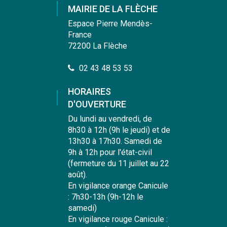
compte
compte
compte
chaîne
MAIRIE DE LA FLÈCHE
Facebook
Instagram
Linkedin
Youtube
Espace Pierre Mendès-
France
72200 La Flèche
02 43 48 53 53
HORAIRES
D'OUVERTURE
Du lundi au vendredi, de
8h30 à 12h (9h le jeudi) et de
13h30 à 17h30. Samedi de
9h à 12h pour l'état-civil
(fermeture du 11 juillet au 22
août).
En vigilance orange Canicule
: 7h30-13h (9h-12h le
samedi)
En vigilance rouge Canicule :