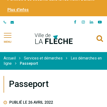
Plus d’infos
Lien
Lien
Lien
Li
vers
vers
vers
ve
le
le
le
la
Ville
A
compte
compte
compte
ch
de
MENU
Facebook
Instagram
Linkedi
Yo
à
La
Flèche
l
Accueil
Services et démarches
Les démarches en
r
ligne
Passeport
Passeport
PUBLIÉ LE 26 AVRIL 2022