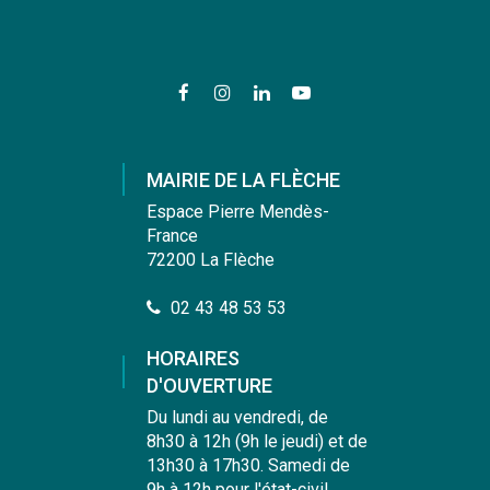
Lien
Lien
Lien
Lien
vers
vers
vers
vers
le
le
le
la
compte
compte
compte
chaîne
MAIRIE DE LA FLÈCHE
Facebook
Instagram
Linkedin
Youtube
Espace Pierre Mendès-
France
72200 La Flèche
02 43 48 53 53
HORAIRES
D'OUVERTURE
Du lundi au vendredi, de
8h30 à 12h (9h le jeudi) et de
13h30 à 17h30. Samedi de
9h à 12h pour l'état-civil