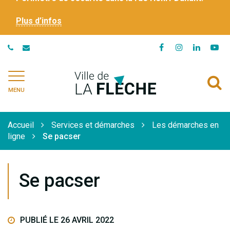
Plus d’infos
Lien
Lien
Lien
Li
vers
vers
vers
ve
le
le
le
la
Ville
A
compte
compte
compte
ch
de
MENU
Facebook
Instagram
Linkedi
Yo
à
La
Flèche
l
Accueil
Services et démarches
Les démarches en
r
ligne
Se pacser
Se pacser
PUBLIÉ LE 26 AVRIL 2022