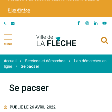
Plus d’infos
Lien
Lien
Lien
Li
vers
vers
vers
ve
le
le
le
la
Ville
A
compte
compte
compte
ch
de
MENU
Facebook
Instagram
Linkedi
Yo
à
La
Flèche
l
Accueil
Services et démarches
Les démarches en
r
ligne
Se pacser
Se pacser
PUBLIÉ LE 26 AVRIL 2022