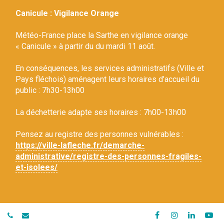
Gestion des traceurs
Canicule : Vigilance Orange
Météo-France place la Sarthe en vigilance orange
« Canicule » à partir du du mardi 11 août.
En conséquences, les services administratifs (Ville et
Pays fléchois) aménagent leurs horaires d’accueil du
public : 7h30-13h00
La déchetterie adapte ses horaires : 7h00-13h00
Pensez au registre des personnes vulnérables :
https://ville-lafleche.fr/demarche-
administrative/registre-des-personnes-fragiles-
et-isolees/
Lien
Lien
Lien
Li