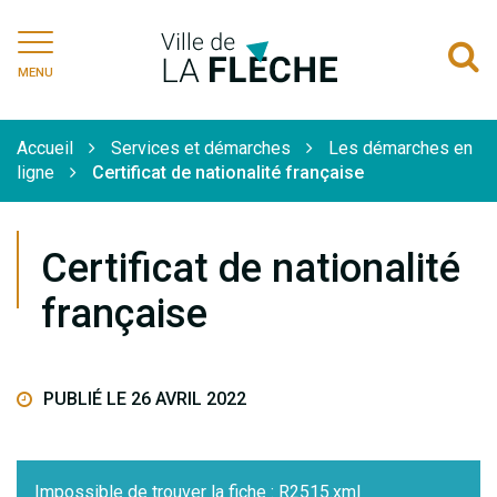
vers
vers
vers
ve
le
le
le
la
Ville
A
compte
compte
compte
ch
de
MENU
Facebook
Instagram
Linkedi
Yo
à
La
Flèche
l
Accueil
Services et démarches
Les démarches en
r
ligne
Certificat de nationalité française
Certificat de nationalité
française
PUBLIÉ LE 26 AVRIL 2022
Impossible de trouver la fiche : R2515.xml