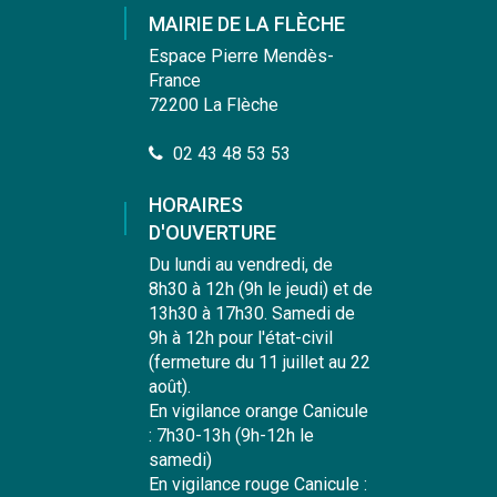
compte
compte
compte
chaîne
MAIRIE DE LA FLÈCHE
Facebook
Instagram
Linkedin
Youtube
Espace Pierre Mendès-
France
72200 La Flèche
02 43 48 53 53
HORAIRES
D'OUVERTURE
Du lundi au vendredi, de
8h30 à 12h (9h le jeudi) et de
13h30 à 17h30. Samedi de
9h à 12h pour l'état-civil
(fermeture du 11 juillet au 22
août).
En vigilance orange Canicule
: 7h30-13h (9h-12h le
samedi)
En vigilance rouge Canicule :