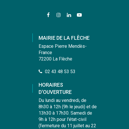
Lien
Lien
Lien
Lien
vers
vers
vers
vers
le
le
le
la
compte
compte
compte
chaîne
MAIRIE DE LA FLÈCHE
Facebook
Instagram
Linkedin
Youtube
Espace Pierre Mendès-
France
72200 La Flèche
02 43 48 53 53
HORAIRES
D'OUVERTURE
Du lundi au vendredi, de
8h30 à 12h (9h le jeudi) et de
13h30 à 17h30. Samedi de
9h à 12h pour l'état-civil
(fermeture du 11 juillet au 22