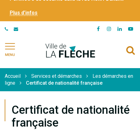
Plus d’infos
Lien
Lien
Lien
Li
vers
vers
vers
ve
le
le
le
la
Ville
A
compte
compte
compte
ch
de
MENU
Facebook
Instagram
Linkedi
Yo
à
La
Flèche
l
Accueil
Services et démarches
Les démarches en
r
ligne
Certificat de nationalité française
Certificat de nationalité
française