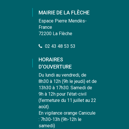
le
le
le
la
compte
compte
compte
chaîne
MAIRIE DE LA FLÈCHE
Facebook
Instagram
Linkedin
Youtube
Espace Pierre Mendès-
France
72200 La Flèche
02 43 48 53 53
HORAIRES
D'OUVERTURE
Du lundi au vendredi, de
8h30 à 12h (9h le jeudi) et de
13h30 à 17h30. Samedi de
9h à 12h pour l'état-civil
(fermeture du 11 juillet au 22
août).
En vigilance orange Canicule
: 7h30-13h (9h-12h le
samedi)