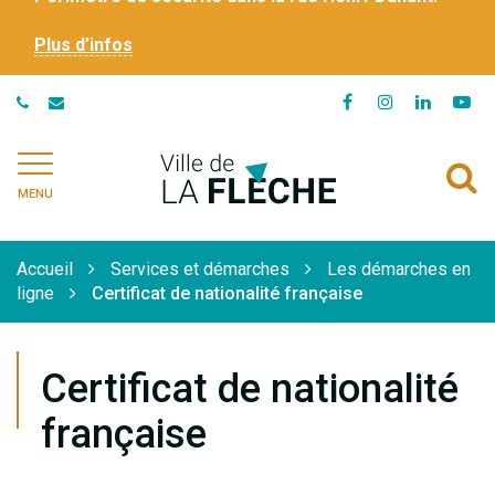
Plus d’infos
Lien
Lien
Lien
Li
vers
vers
vers
ve
le
le
le
la
Ville
A
compte
compte
compte
ch
de
MENU
Facebook
Instagram
Linkedi
Yo
à
La
Flèche
l
Accueil
Services et démarches
Les démarches en
r
ligne
Certificat de nationalité française
Certificat de nationalité
française