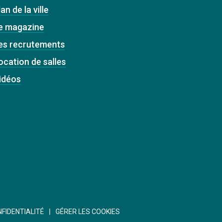
an de la ville
e magazine
es recrutements
ocation de salles
idéos
NFIDENTIALITÉ
GÉRER LES COOKIES