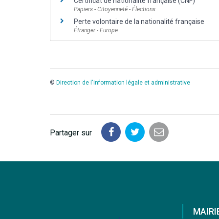
Certificat de nationalité française (CNF)
Papiers - Citoyenneté - Élections
Perte volontaire de la nationalité française
Étranger - Europe
©
Direction de l'information légale et administrative
Partager sur
Partager
Partager
Partager
sur
sur
par
Facebook
Twitter
email
MAIRI