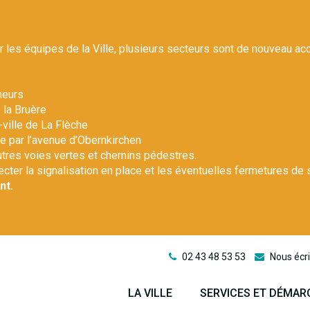
r les équipes de la Ville, plusieurs secteurs sont de nouveau ac
heurs
 la Bruère
-ville de La Flèche
le par l’avenue d’Obernkirchen
autres voies vertes et chemins pédestres.
pecter la signalisation en place et les éventuelles fermetures de 
nt.
02 43 48 53 53
Nous écri
LA VILLE
SERVICES ET DÉMAR