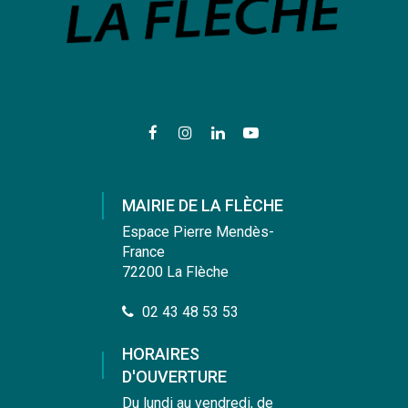
Lien
Lien
Lien
Lien
vers
vers
vers
vers
le
le
le
la
compte
compte
compte
chaîne
MAIRIE DE LA FLÈCHE
Facebook
Instagram
Linkedin
Youtube
Espace Pierre Mendès-
France
72200 La Flèche
02 43 48 53 53
HORAIRES
D'OUVERTURE
Du lundi au vendredi, de