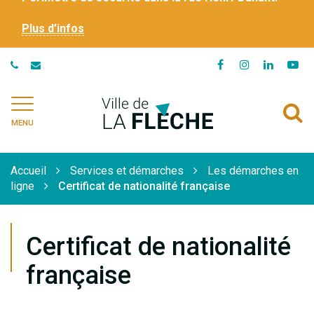
Plus d’infos
Lien
Lien
Lien
Li
vers
vers
vers
ve
le
le
le
la
Ville
A
compte
compte
compte
ch
de
MENU
Facebook
Instagram
Linkedi
Yo
à
La
Flèche
l
Accueil
Services et démarches
Les démarches en
r
ligne
Certificat de nationalité française
Certificat de nationalité
française