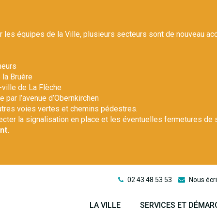
r les équipes de la Ville, plusieurs secteurs sont de nouveau ac
heurs
 la Bruère
-ville de La Flèche
le par l’avenue d’Obernkirchen
autres voies vertes et chemins pédestres.
pecter la signalisation en place et les éventuelles fermetures de 
nt.
02 43 48 53 53
Nous écri
LA VILLE
SERVICES ET DÉMAR