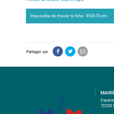
Impossible de trouver la fiche : R50673.xml
Partager sur
Partager
Partager
Partager
sur
sur
par
Facebook
Twitter
email
MAIRI
Espace
72200 