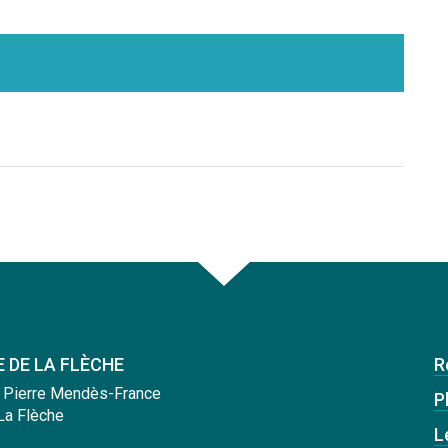
E DE LA FLÈCHE
R
 Pierre Mendès-France
Pl
La Flèche
L