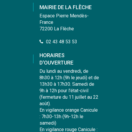
compte
compte
compte
chaîne
MAIRIE DE LA FLÈCHE
Facebook
Instagram
Linkedin
Youtube
Espace Pierre Mendès-
France
72200 La Flèche
02 43 48 53 53
HORAIRES
D'OUVERTURE
Du lundi au vendredi, de
8h30 à 12h (9h le jeudi) et de
13h30 à 17h30. Samedi de
9h à 12h pour l'état-civil
(fermeture du 11 juillet au 22
août).
En vigilance orange Canicule
: 7h30-13h (9h-12h le
samedi)
En vigilance rouge Canicule :