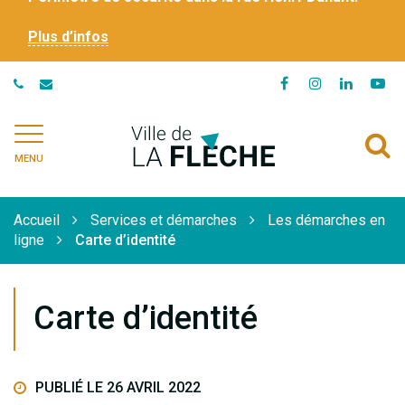
Plus d’infos
Lien
Lien
Lien
Li
vers
vers
vers
ve
le
le
le
la
Ville
A
compte
compte
compte
ch
de
MENU
Facebook
Instagram
Linkedi
Yo
à
La
Flèche
l
Accueil
Services et démarches
Les démarches en
r
ligne
Carte d’identité
Carte d’identité
PUBLIÉ LE 26 AVRIL 2022