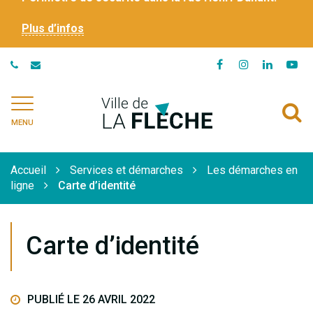
Plus d’infos
Lien
Lien
Lien
Li
vers
vers
vers
ve
le
le
le
la
Ville
A
compte
compte
compte
ch
de
MENU
Facebook
Instagram
Linkedi
Yo
à
La
Flèche
l
Accueil
Services et démarches
Les démarches en
r
ligne
Carte d’identité
Carte d’identité
PUBLIÉ LE 26 AVRIL 2022