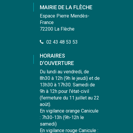
compte
compte
compte
chaîne
MAIRIE DE LA FLÈCHE
Facebook
Instagram
Linkedin
Youtube
Espace Pierre Mendès-
France
72200 La Flèche
02 43 48 53 53
HORAIRES
D'OUVERTURE
Du lundi au vendredi, de
8h30 à 12h (9h le jeudi) et de
13h30 à 17h30. Samedi de
9h à 12h pour l'état-civil
(fermeture du 11 juillet au 22
août).
En vigilance orange Canicule
: 7h30-13h (9h-12h le
samedi)
En vigilance rouge Canicule :