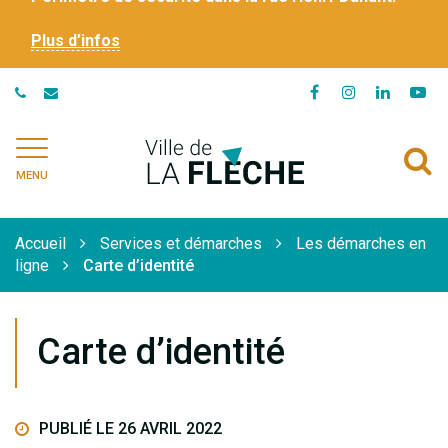
Plus d’infos
Lien
Lien
Lien
Li
vers
vers
vers
ve
le
le
le
la
Ville
A
compte
compte
compte
ch
de
MENU
Facebook
Instagram
Linkedi
Yo
à
La
Flèche
l
Accueil
Services et démarches
Les démarches en
r
ligne
Carte d’identité
Carte d’identité
PUBLIÉ LE 26 AVRIL 2022