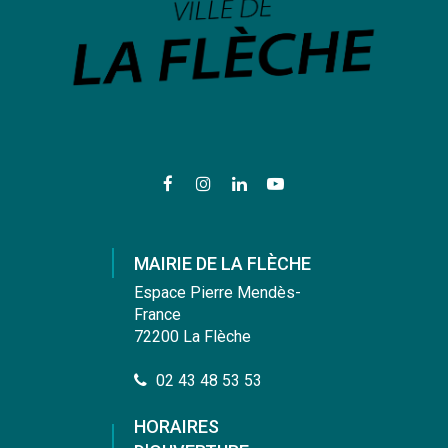
Lien
Lien
Lien
Lien
vers
vers
vers
vers
le
le
le
la
compte
compte
compte
chaîne
MAIRIE DE LA FLÈCHE
Facebook
Instagram
Linkedin
Youtube
Espace Pierre Mendès-
France
72200 La Flèche
02 43 48 53 53
HORAIRES