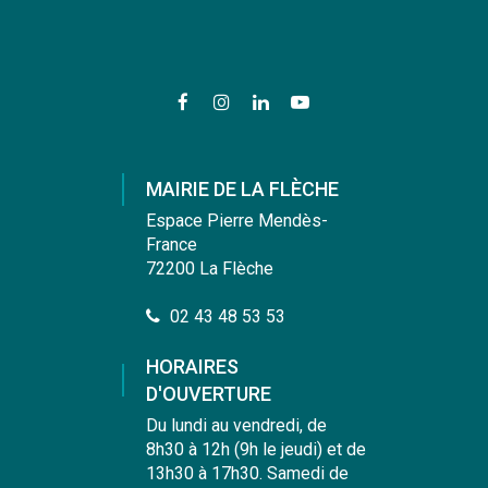
Lien
Lien
Lien
Lien
vers
vers
vers
vers
le
le
le
la
compte
compte
compte
chaîne
MAIRIE DE LA FLÈCHE
Facebook
Instagram
Linkedin
Youtube
Espace Pierre Mendès-
France
72200 La Flèche
02 43 48 53 53
HORAIRES
D'OUVERTURE
Du lundi au vendredi, de
8h30 à 12h (9h le jeudi) et de
13h30 à 17h30. Samedi de