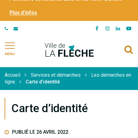
Plus d’infos
Lien
Lien
Lien
Li
vers
vers
vers
ve
le
le
le
la
Ville
A
compte
compte
compte
ch
de
MENU
Facebook
Instagram
Linkedi
Yo
à
La
Flèche
l
Accueil
Services et démarches
Les démarches en
r
ligne
Carte d’identité
Carte d’identité
PUBLIÉ LE 26 AVRIL 2022