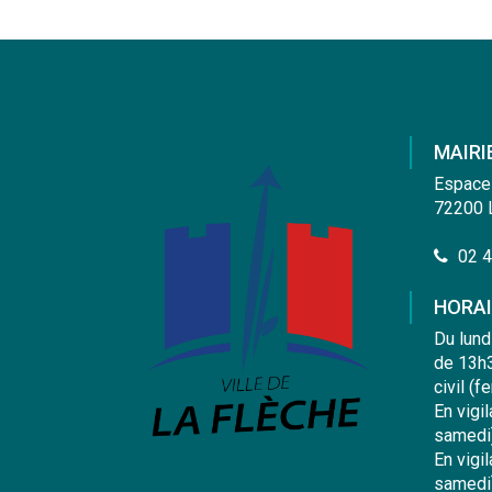
sur
sur
par
Facebook
Twitter
email
MAIRI
Espace
72200 
02 4
HORAI
Du lund
de 13h3
civil (f
En vigi
samedi
En vigi
samedi