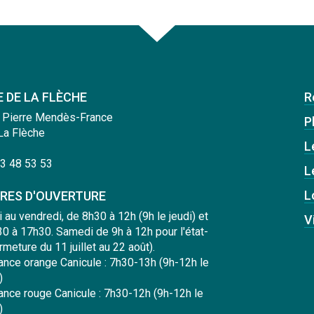
E DE LA FLÈCHE
R
 Pierre Mendès-France
Pl
La Flèche
L
3 48 53 53
L
L
RES D'OUVERTURE
i au vendredi, de 8h30 à 12h (9h le jeudi) et
V
0 à 17h30. Samedi de 9h à 12h pour l'état-
ermeture du 11 juillet au 22 août).
lance orange Canicule : 7h30-13h (9h-12h le
)
lance rouge Canicule : 7h30-12h (9h-12h le
)