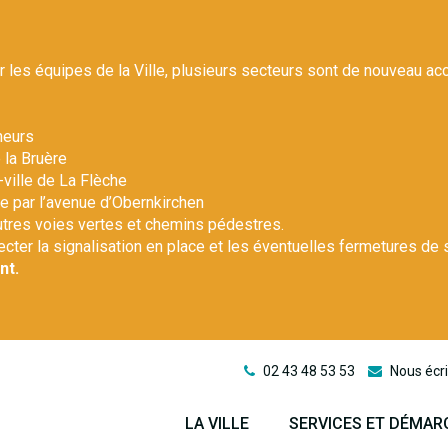
r les équipes de la Ville, plusieurs secteurs sont de nouveau ac
heurs
 la Bruère
-ville de La Flèche
le par l’avenue d’Obernkirchen
autres voies vertes et chemins pédestres.
pecter la signalisation en place et les éventuelles fermetures de 
nt.
02 43 48 53 53
Nous écri
LA VILLE
SERVICES ET DÉMAR