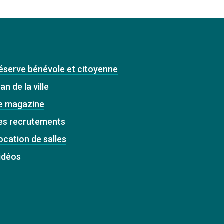
éserve bénévole et citoyenne
an de la ville
e magazine
es recrutements
ocation de salles
idéos