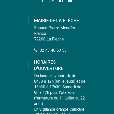
Lien
Lien
Lien
Lien
vers
vers
vers
vers
le
le
le
la
compte
compte
compte
chaîne
MAIRIE DE LA FLÈCHE
Facebook
Instagram
Linkedin
Youtube
Espace Pierre Mendès-
France
72200 La Flèche
02 43 48 53 53
HORAIRES
D'OUVERTURE
Du lundi au vendredi, de
8h30 à 12h (9h le jeudi) et de
13h30 à 17h30. Samedi de
9h à 12h pour l'état-civil
(fermeture du 11 juillet au 22
août).
En vigilance orange Canicule