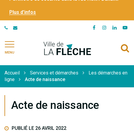
Plus d’infos
Lien
Lien
Lien
Li
vers
vers
vers
ve
le
le
le
la
Ville
A
compte
compte
compte
ch
de
MENU
Facebook
Instagram
Linkedi
Yo
à
La
Flèche
l
Accueil
Services et démarches
Les démarches en
r
ligne
Acte de naissance
Acte de naissance
PUBLIÉ LE 26 AVRIL 2022