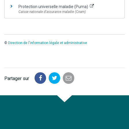
Protection universelle maladie (Puma)
Caisse nationale d'assurance maladie (Cnam)
©
Direction de l'information légale et administrative
Partager sur
Partager
Partager
Partager
sur
sur
par
Facebook
Twitter
email