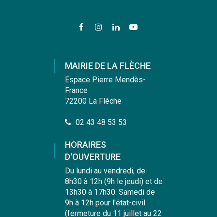
Lien
Lien
Lien
Lien
vers
vers
vers
vers
le
le
le
la
compte
compte
compte
chaîne
MAIRIE DE LA FLÈCHE
Facebook
Instagram
Linkedin
Youtube
Espace Pierre Mendès-
France
72200 La Flèche
02 43 48 53 53
HORAIRES
D'OUVERTURE
Du lundi au vendredi, de
8h30 à 12h (9h le jeudi) et de
13h30 à 17h30. Samedi de
9h à 12h pour l'état-civil
(fermeture du 11 juillet au 22