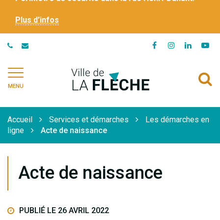
Plus d’infos
Lien
Lien
Lien
Li
vers
vers
vers
ve
le
le
le
la
Ville
A
compte
compte
compte
ch
de
MENU
Facebook
Instagram
Linkedi
Yo
à
La
Flèche
l
Accueil
Services et démarches
Les démarches en
r
ligne
Acte de naissance
Acte de naissance
PUBLIÉ LE 26 AVRIL 2022