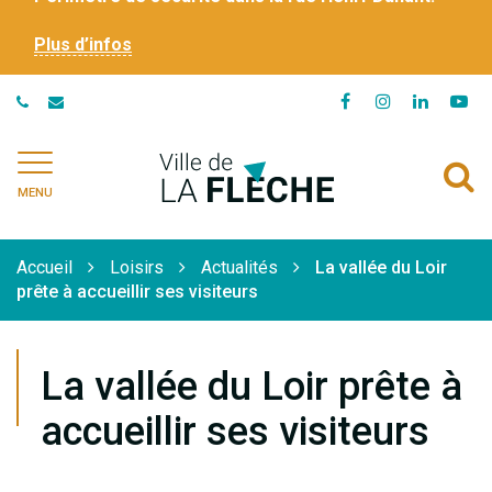
Plus d’infos
Lien
Lien
Lien
Li
vers
vers
vers
ve
le
le
le
la
Ville
A
compte
compte
compte
ch
de
MENU
Facebook
Instagram
Linkedi
Yo
à
La
Flèche
l
Accueil
Loisirs
Actualités
La vallée du Loir
r
prête à accueillir ses visiteurs
La vallée du Loir prête à
accueillir ses visiteurs