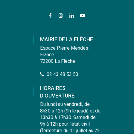
Lien
Lien
Lien
Lien
vers
vers
vers
vers
le
le
le
la
compte
compte
compte
chaîne
MAIRIE DE LA FLÈCHE
Facebook
Instagram
Linkedin
Youtube
Espace Pierre Mendès-
France
72200 La Flèche
02 43 48 53 53
HORAIRES
D'OUVERTURE
Du lundi au vendredi, de
8h30 à 12h (9h le jeudi) et de
13h30 à 17h30. Samedi de
9h à 12h pour l'état-civil
(fermeture du 11 juillet au 22