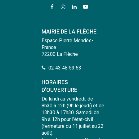
Lien
Lien
Lien
Lien
vers
vers
vers
vers
le
le
le
la
compte
compte
compte
chaîne
MAIRIE DE LA FLÈCHE
Facebook
Instagram
Linkedin
Youtube
Espace Pierre Mendès-
France
72200 La Flèche
02 43 48 53 53
HORAIRES
D'OUVERTURE
Du lundi au vendredi, de
8h30 à 12h (9h le jeudi) et de
13h30 à 17h30. Samedi de
9h à 12h pour l'état-civil
(fermeture du 11 juillet au 22
août).