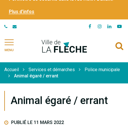
Plus d’infos
Lien
Lien
Lien
Li
vers
vers
vers
ve
le
le
le
la
Ville
A
compte
compte
compte
ch
de
MENU
Facebook
Instagram
Linkedi
Yo
à
La
Flèche
l
Accueil
Services et démarches
Police municipale
r
Animal égaré / errant
Animal égaré / errant
PUBLIÉ LE 11 MARS 2022