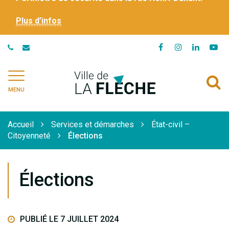
Plus d’infos
Lien
Lien
Lien
Li
vers
vers
vers
ve
le
le
le
la
Ville
A
compte
compte
compte
ch
de
MENU
Facebook
Instagram
Linkedi
Yo
à
La
Flèche
l
Accueil
Services et démarches
État-civil –
r
Citoyenneté
Élections
Élections
PUBLIÉ LE 7 JUILLET 2024