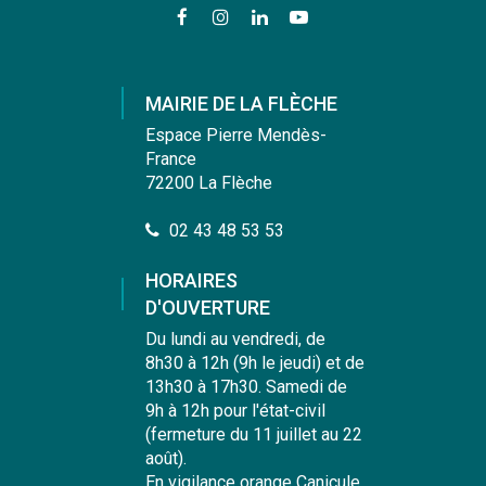
Lien
Lien
Lien
Lien
vers
vers
vers
vers
le
le
le
la
compte
compte
compte
chaîne
MAIRIE DE LA FLÈCHE
Facebook
Instagram
Linkedin
Youtube
Espace Pierre Mendès-
France
72200 La Flèche
02 43 48 53 53
HORAIRES
D'OUVERTURE
Du lundi au vendredi, de
8h30 à 12h (9h le jeudi) et de
13h30 à 17h30. Samedi de
9h à 12h pour l'état-civil
(fermeture du 11 juillet au 22
août).
En vigilance orange Canicule